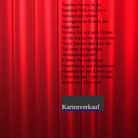
Tauchen Sie ein in die
fesselnde Welt von Cisco
Steward und erleben
unvergessliche Events, die
begeistern.
Sichern Sie sich jetzt Tickets
für die exklusiven Events von
Cisco Steward und seien Sie
Teil einer einzigartigen
Veranstaltungsreihe.
Erleben Sie erstklassige
Unterhaltung und inspirierende
Momente bei den Events von
Cisco Steward – jetzt Tickets
sichern und dabei sein!
Zum
Kartenverkauf