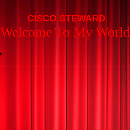
C
ISCO STEWARD
Welcome To My World
e